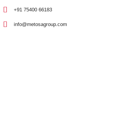
+91 75400 66183
info@metosagroup.com