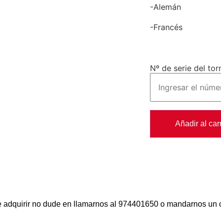
-Alemán
-Francés
Nº de serie del tor
Añadir al carr
be adquirir no dude en llamarnos al 974401650 o mandarnos un