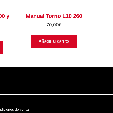
00 y
Manual Torno L10 260
70,00
€
Añadir al carrito
diciones de venta