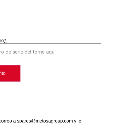
no
*
ito
 correo a spares@metosagroup.com y le