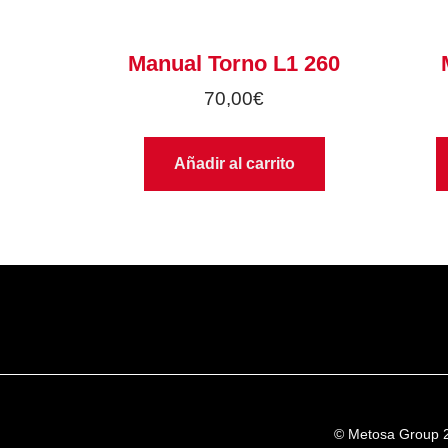
Manual Torno L1 260
70,00
€
Añadir al carrito
© Metosa Group 