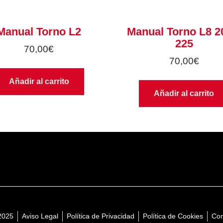
Manual Torno L2
Manual Torno L8 2
225
70,00
€
70,00
€
Añadir al carrito
Añadir al carrito
2025
Aviso Legal
Política de Privacidad
Política de Cookies
Con