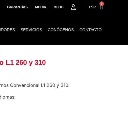
0
GARANTÍAS
MEDIA
BLOG
ESP
UIDORES
SERVICIOS
CONÓCENOS
CONTACTO
o L1 260 y 310
rnos Convencional L1 260 y 310.
idiomas: