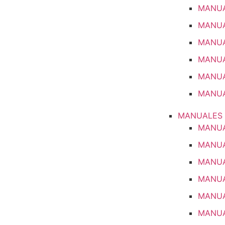
MANUA
MANUA
MANUA
MANUA
MANUA
MANUA
MANUALES
MANUA
MANUA
MANUA
MANUA
MANUA
MANUA