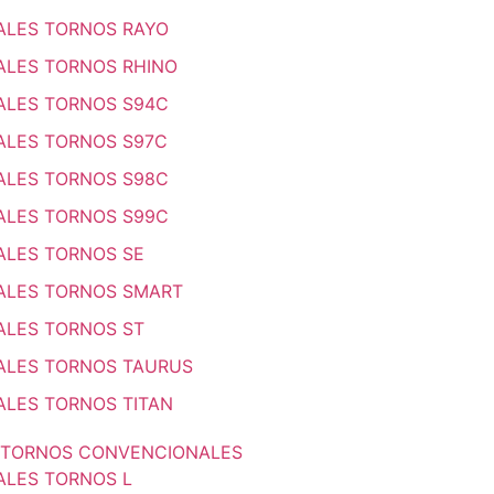
LES TORNOS RAYO
LES TORNOS RHINO
LES TORNOS S94C
LES TORNOS S97C
LES TORNOS S98C
LES TORNOS S99C
LES TORNOS SE
LES TORNOS SMART
LES TORNOS ST
LES TORNOS TAURUS
LES TORNOS TITAN
 TORNOS CONVENCIONALES
LES TORNOS L