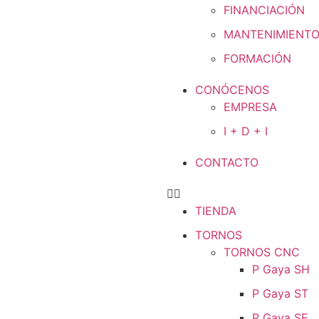
FINANCIACIÓN
MANTENIMIENT
FORMACIÓN
CONÓCENOS
EMPRESA
I + D + I
CONTACTO
TIENDA
TORNOS
TORNOS CNC
P Gaya SH
P Gaya ST
P Gaya SE