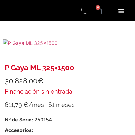
0
P Gaya ML 325×1500
30.828,00
€
Financiación sin entrada:
611,79 €/mes · 61 meses
Nº de Serie:
250154
Accesorios: