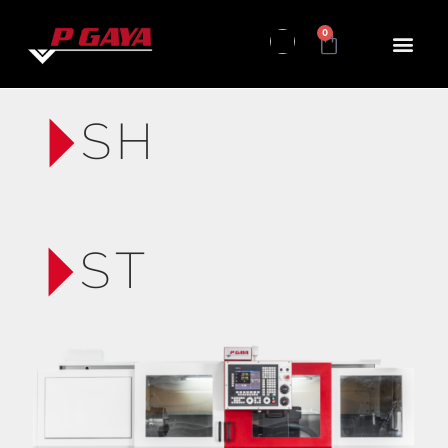
0
SH
ST