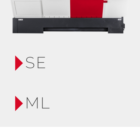
SE
ML