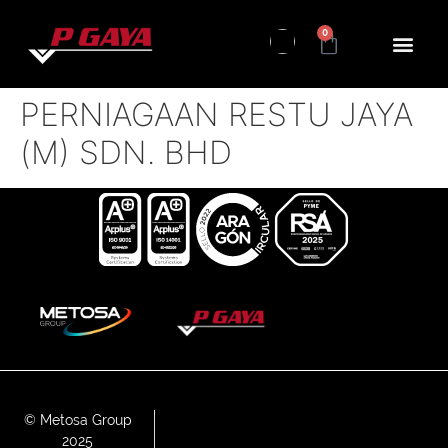
0
PERNIAGAAN RESTU JAYA
(M) SDN. BHD
© Metosa Group
2025