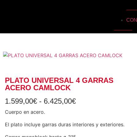
CON
PLATO UNIVERSAL 4 GARRAS
ACERO CAMLOCK
1.599,00
€
-
6.425,00
€
Cuerpo en acero.
El plato incluye garras duras interiores y exteriores.