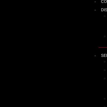
CO
DI
SE