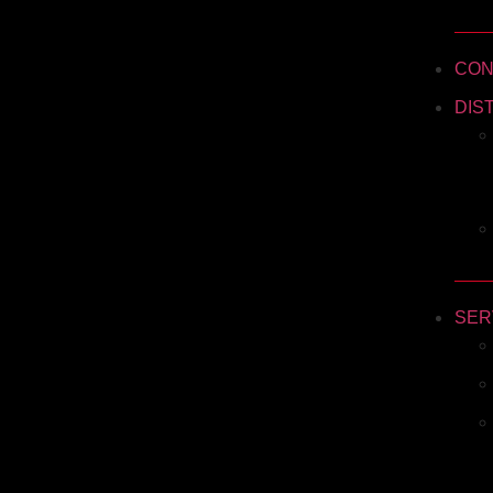
CON
DIS
SER